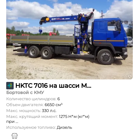
HKTC 7016 на шасси МАЗ-6312С5
Бортовой с КМУ
Количество цилиндров:
6
Объем двигателя:
6650 см³
Макс. мощность:
330 л.с.
Макс. крутящий момент:
1275 Н*м (кг*м)
при ...
Используемое топливо:
Дизель