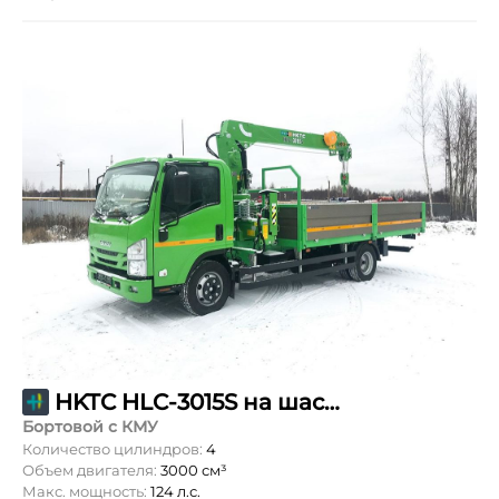
HKTC HLC-3015S на шасси ISUZU ELF
Бортовой с КМУ
Количество цилиндров:
4
Объем двигателя:
3000 см³
Макс. мощность:
124 л.с.