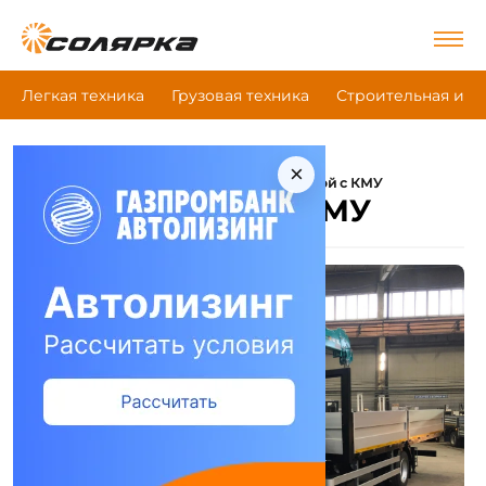
Легкая техника
Грузовая техника
Строительная и д
×
|
|
|
Главная
Грузовая техника
Hktc
Бортовой с КМУ
Hktc Бортовой с КМУ