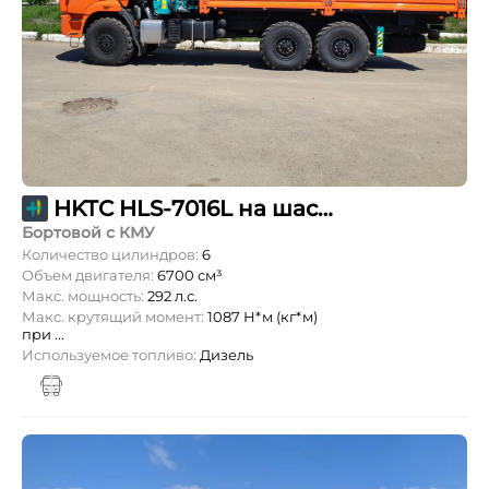
HKTC HLS-7016L на шасси КАМАЗ-65117
Бортовой с КМУ
Количество цилиндров:
6
Объем двигателя:
6700 см³
Макс. мощность:
292 л.с.
Макс. крутящий момент:
1087 Н*м (кг*м)
при ...
Используемое топливо:
Дизель