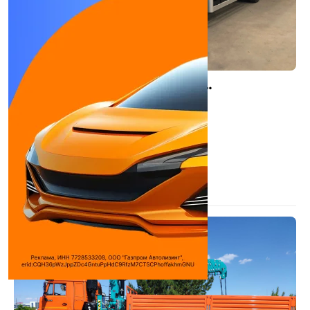
HKTC 5013-M на шасси ISUZU FSR90
Бортовой с КМУ
Количество цилиндров:
4
Объем двигателя:
5200 см³
Макс. мощность:
210 л.с.
Используемое топливо:
Дизель
Двигатель:
ISUZU 4HK1-TCS