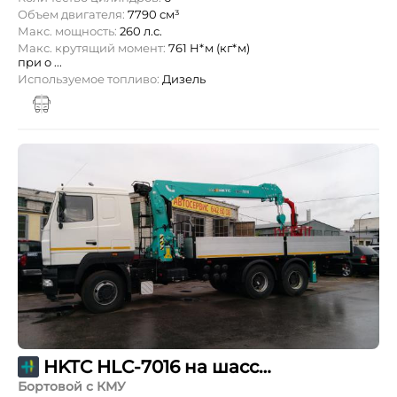
Объем двигателя:
7790 см³
Макс. мощность:
260 л.с.
Макс. крутящий момент:
761 Н*м (кг*м)
при о ...
Используемое топливо:
Дизель
HKTC HLC-7016 на шасси МАЗ-6312С5
Бортовой с КМУ