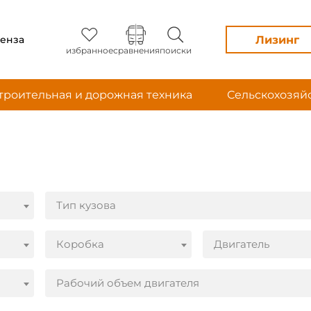
Лизинг
енза
избранное
сравнения
поиски
троительная и дорожная техника
Сельскохозяй
Тип кузова
Коробка
Двигатель
Рабочий объем двигателя